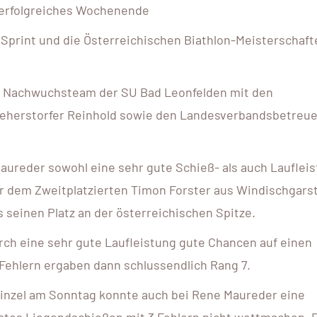
r erfolgreiches Wochenende
Sprint und die Österreichischen Biathlon-Meisterschaft
ke Nachwuchsteam der SU Bad Leonfelden mit den
eherstorfer Reinhold sowie den Landesverbandsbetreu
reder sowohl eine sehr gute Schieß- als auch Lauflei
or dem Zweitplatzierten Timon Forster aus Windischgars
 seinen Platz an der österreichischen Spitze.
rch eine sehr gute Laufleistung gute Chancen auf einen
f Fehlern ergaben dann schlussendlich Rang 7.
Einzel am Sonntag konnte auch bei Rene Maureder eine
rstes Liegendschießen mit 3 Fehlern nicht wettmachen. 