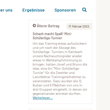
er uns
Ergebnisse
Sponsoren
Älterer Beitrag
17. Februar 2022
Schach macht Spaß! Mini-
Schülerliga-Turnier
Um das Training etwas aufzulockern
und um nach der Absage des
Schülerliga- Turniers in Rainbach
unsere Nachwuchsspieler wieder
etwas in Wettkampfstimmung zu
bringen, hatten Josef und Bruno die
Idee, eine Art "Mini-Schülerliga-
Turnier" für die Zwettler und
Leonfeldner Trainingsteilnehmer zu
veranstalten. Dazu wurden die 12
Buben und 6 Mädchen von uns in
drei Gruppen eingeteilt, in denen sie
gegeneinander antreten durften.
Weiterlesen...