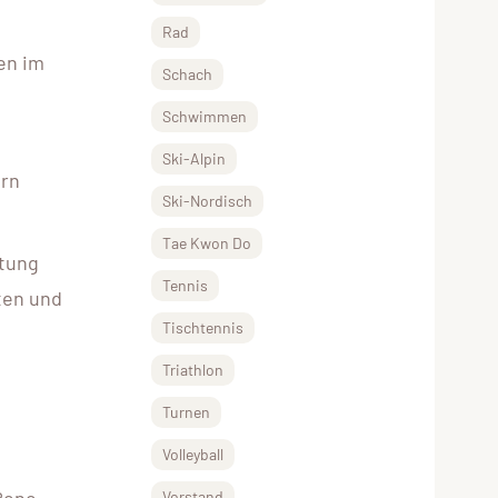
Rad
en im
Schach
Schwimmen
Ski-Alpin
ern
Ski-Nordisch
Tae Kwon Do
stung
Tennis
ten und
Tischtennis
Triathlon
Turnen
Volleyball
Rene
Vorstand