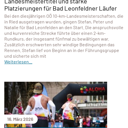
Landesmeistertitel und starke
Platzierungen für Bad Leonfeldner Läufer
Bei den diesjährigen OÖ 10-km-Landesmeisterschaften, die
in Ried ausgetragen wurden, gingen Stefan, Peter und
Natalie für Bad Leonfelden an den Start. Die anspruchsvolle
und kurvenreiche Strecke führte über einen 2-km-
Rundkurs, der insgesamt fünfmal zu bewältigen war.
Zusätzlich erschwerten sehr windige Bedingungen das
Rennen. Stefan lief von Beginn an in der Führungsgruppe
und sicherte sich mit
Weiterlesen...
16. März 2026