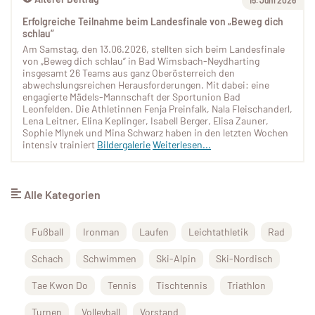
Erfolgreiche Teilnahme beim Landesfinale von „Beweg dich
schlau“
Am Samstag, den 13.06.2026, stellten sich beim Landesfinale
von „Beweg dich schlau“ in Bad Wimsbach-Neydharting
insgesamt 26 Teams aus ganz Oberösterreich den
abwechslungsreichen Herausforderungen. Mit dabei: eine
engagierte Mädels-Mannschaft der Sportunion Bad
Leonfelden. Die Athletinnen Fenja Preinfalk, Nala Fleischanderl,
Lena Leitner, Elina Keplinger, Isabell Berger, Elisa Zauner,
Sophie Mlynek und Mina Schwarz haben in den letzten Wochen
intensiv trainiert
Bildergalerie
Weiterlesen...
Alle Kategorien
Fußball
Ironman
Laufen
Leichtathletik
Rad
Schach
Schwimmen
Ski-Alpin
Ski-Nordisch
Tae Kwon Do
Tennis
Tischtennis
Triathlon
Turnen
Volleyball
Vorstand