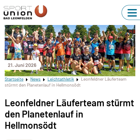
21. Juni 2026
Startseite
News
Leichtathletik
Leonfeldner Läuferteam
stürmt den Planetenlauf in Hellmonsödt
Leonfeldner Läuferteam stürmt
den Planetenlauf in
Hellmonsödt