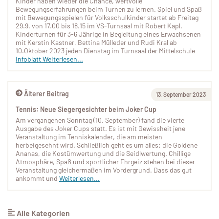
Kinder haben wieder die Chance, wertvolle
Bewegungserfahrungen beim Turnen zu lernen. Spiel und Spaß
mit Bewegungsspielen für Volksschulkinder startet ab Freitag
29.9. von 17.00 bis 18.15 im VS-Turnsaal mit Robert Kapl.
Kinderturnen für 3-6 Jährige in Begleitung eines Erwachsenen
mit Kerstin Kastner, Bettina Mülleder und Rudi Kral ab
10.Oktober 2023 jeden Dienstag im Turnsaal der Mittelschule
Infoblatt
Weiterlesen...
Älterer Beitrag
13. September 2023
Tennis: Neue Siegergesichter beim Joker Cup
Am vergangenen Sonntag (10. September) fand die vierte
Ausgabe des Joker Cups statt. Es ist mit Gewissheit jene
Veranstaltung im Tenniskalender, die am meisten
herbeigesehnt wird. Schließlich geht es um alles: die Goldene
Ananas, die Kostümwertung und die Seidlwertung. Chillige
Atmosphäre, Spaß und sportlicher Ehrgeiz stehen bei dieser
Veranstaltung gleichermaßen im Vordergrund. Dass das gut
ankommt und
Weiterlesen...
Alle Kategorien