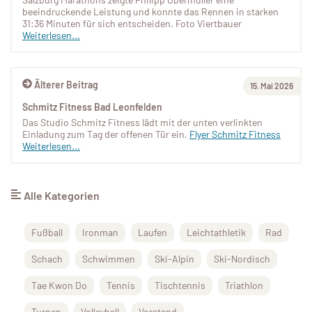
beeindruckende Leistung und konnte das Rennen in starken
31:36 Minuten für sich entscheiden. Foto Viertbauer
Weiterlesen...
Älterer Beitrag
15. Mai 2026
Schmitz Fitness Bad Leonfelden
Das Studio Schmitz Fitness lädt mit der unten verlinkten
Einladung zum Tag der offenen Tür ein.
Flyer Schmitz Fitness
Weiterlesen...
Alle Kategorien
Fußball
Ironman
Laufen
Leichtathletik
Rad
Schach
Schwimmen
Ski-Alpin
Ski-Nordisch
Tae Kwon Do
Tennis
Tischtennis
Triathlon
Turnen
Volleyball
Vorstand