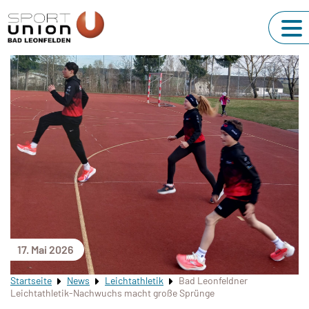
17. Mai 2026
Startseite
News
Leichtathletik
Bad Leonfeldner
Leichtathletik-Nachwuchs macht große Sprünge