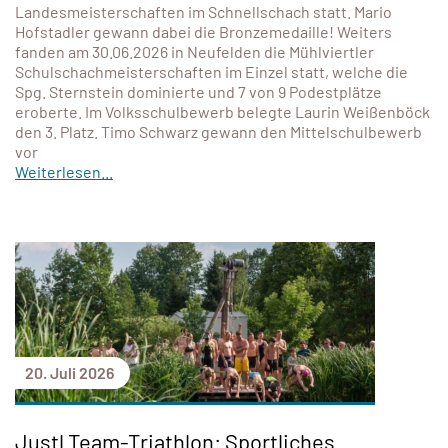
Landesmeisterschaften im Schnellschach statt. Mario
Hofstadler gewann dabei die Bronzemedaille! Weiters
fanden am 30.06.2026 in Neufelden die Mühlviertler
Schulschachmeisterschaften im Einzel statt, welche die
Spg. Sternstein dominierte und 7 von 9 Podestplätze
eroberte. Im Volksschulbewerb belegte Laurin Weißenböck
den 3. Platz. Timo Schwarz gewann den Mittelschulbewerb
vor
Weiterlesen...
20. Juli 2026
Justl Team-Triathlon: Sportliches