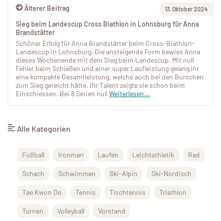
Älterer Beitrag
13. Oktober 2024
Sieg beim Landescup Cross Biathlon in Lohnsburg für Anna
Brandstätter
Schöner Erfolg für Anna Brandstätter beim Cross-Biathlon-
Landescup in Lohnsburg. Die ansteigende Form bewies Anna
dieses Wochenende mit dem Sieg beim Landescup. Mit null
Fehler beim Schießen und einer super Laufleistung gelang ihr
eine kompakte Gesamtleistung, welche auch bei den Burschen
zum Sieg gereicht hätte. Ihr Talent zeigte sie schon beim
Einschiessen. Bei 8 Serien null
Weiterlesen...
Alle Kategorien
Fußball
Ironman
Laufen
Leichtathletik
Rad
Schach
Schwimmen
Ski-Alpin
Ski-Nordisch
Tae Kwon Do
Tennis
Tischtennis
Triathlon
Turnen
Volleyball
Vorstand