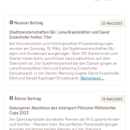
Neuerer Beitrag
21. März 2023
Stadtmeisterschaften Ski: Lena Brandstätter und David
Enzenhofer holten Titel
Bei Sonnenschein und frühlingshaften Pistenbedingungen
wurden am Sonntag, 19. März, die Stadtmeisterschaften Ski
alpin und Snowboard ausgetragen. Über 130 Starterinnen und
Starter traten beim sportlichen Saisonabschluss auf dem
Sternstein an. Die Stadtmeistertitel bei den Damen gingen an
Lena Brandstätter (Ski) und Katharina Enzenhofer
(Snowboard), in der Herren-Wertung siegten David Enzenhofer
(Ski) und Gerald Keplinger (Snowboard).
Weiterlesen...
Älterer Beitrag
13. März 2023
Gelungener Abschluss des Intersport Pötscher Mühlviertler
Cups 2023
Am Samstag fanden die letzten Rennen der M-Cupserie Kinder
und Schüler – Masters statt. Bei perfekten Pistenbedingungen
konnten die letzten beiden Rennen auf der Standard