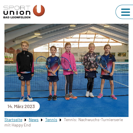
14. März 2023
Startseite
News
Tennis
Tennis: Nachwuchs-Turnierserie
mit Happy End