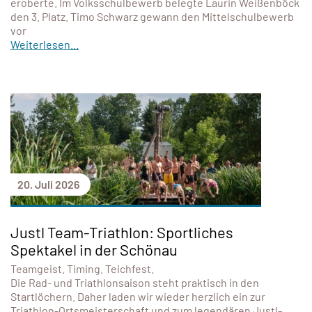
eroberte. Im Volksschulbewerb belegte Laurin Weißenböck
den 3. Platz. Timo Schwarz gewann den Mittelschulbewerb
vor
Weiterlesen...
20. Juli 2026
Justl Team-Triathlon: Sportliches
Spektakel in der Schönau
Teamgeist. Timing. Teichfest.
Die Rad- und Triathlonsaison steht praktisch in den
Startlöchern. Daher laden wir wieder herzlich ein zur
Triathlon-Ortsmeisterschaft und zum legendären Justl-