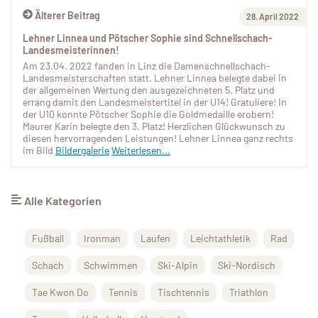
Älterer Beitrag
28. April 2022
Lehner Linnea und Pötscher Sophie sind Schnellschach-
Landesmeisterinnen!
Am 23.04. 2022 fanden in Linz die Damenschnellschach-
Landesmeisterschaften statt. Lehner Linnea belegte dabei in
der allgemeinen Wertung den ausgezeichneten 5. Platz und
errang damit den Landesmeistertitel in der U14! Gratuliere! In
der U10 konnte Pötscher Sophie die Goldmedaille erobern!
Maurer Karin belegte den 3. Platz! Herzlichen Glückwunsch zu
diesen hervorragenden Leistungen! Lehner Linnea ganz rechts
im Bild
Bildergalerie
Weiterlesen...
Alle Kategorien
Fußball
Ironman
Laufen
Leichtathletik
Rad
Schach
Schwimmen
Ski-Alpin
Ski-Nordisch
Tae Kwon Do
Tennis
Tischtennis
Triathlon