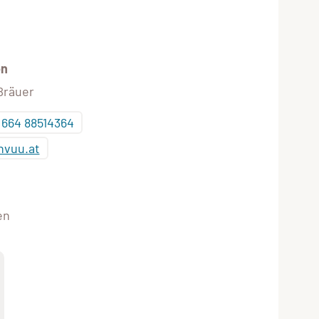
on
Bräuer
 664 88514364
hvuu.at
en